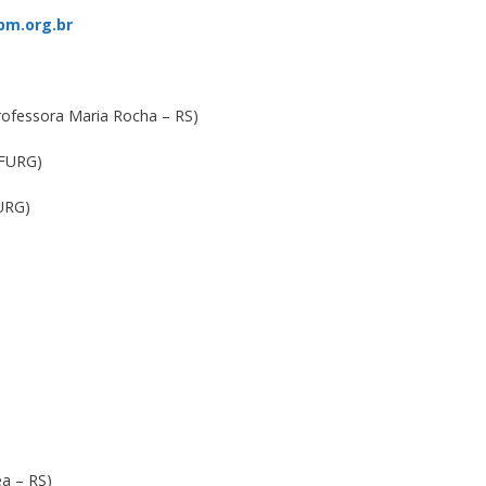
m.org.br
Professora Maria Rocha – RS)
(FURG)
FURG)
a – RS)