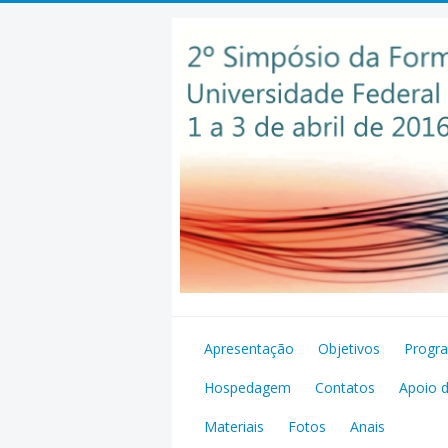
Pular
para
o
conteúdo
Apresentação
Objetivos
Progr
Hospedagem
Contatos
Apoio 
Materiais
Fotos
Anais