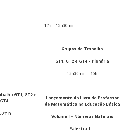
12h – 13h30min
Grupos de Trabalho
GT1, GT2 e GT4 – Plenária
13h30min – 15h
abalho GT1, GT2 e
Lançamento do L
ivro do Professor
GT4
de Matemática na Educação Básica
30min
Volume I – Números Naturais
Palestra 1
–