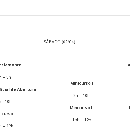
SÁBADO (02/04)
nciamento
A
h – 9h
Minicurso I
icial de Abertura
8h – 10h
h– 10h
Minicurso II
icurso I
1oh – 12h
h – 12h