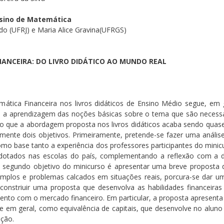
sino de Matemática
ldo (UFRJ) e Maria Alice Gravina(UFRGS)
NANCEIRA: DO LIVRO DIDÁTICO AO MUNDO REAL
ca Financeira nos livros didáticos de Ensino Médio segue, em ger
a a aprendizagem das noções básicas sobre o tema que são necessá
o que a abordagem proposta nos livros didáticos acaba sendo quase
ente dois objetivos. Primeiramente, pretende-se fazer uma análise c
como base tanto a experiência dos professores participantes do mini
adotados nas escolas do país, complementando a reflexão com a d
O segundo objetivo do minicurso é apresentar uma breve proposta d
emplos e problemas calcados em situações reais, porcura-se dar u
constriuir uma proposta que desenvolva as habilidades financeira
nto com o mercado financeiro. Em particular, a proposta apresenta
nte em geral, como equivalência de capitais, que desenvolve no alu
ação.