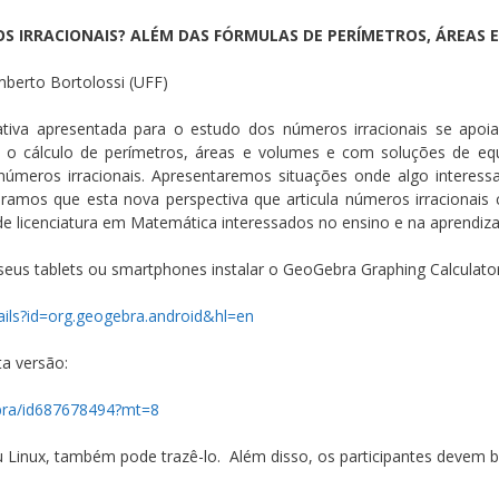
S IRRACIONAIS? ALÉM DAS FÓRMULAS DE PERÍMETROS, ÁREAS 
mberto Bortolossi (UFF)
ativa apresentada para o estudo dos números irracionais se apoi
o cálculo de perímetros, áreas e volumes e com soluções de eq
úmeros irracionais. Apresentaremos situações onde algo interes
eramos que esta nova perspectiva que articula números irracionais
de licenciatura em Matemática interessados no ensino e na aprendiz
us tablets ou smartphones instalar o GeoGebra Graphing Calculator
ails?id=org.geogebra.android&hl=en
ta versão:
ebra/id687678494?mt=8
inux, também pode trazê-lo. Além disso, os participantes devem ba