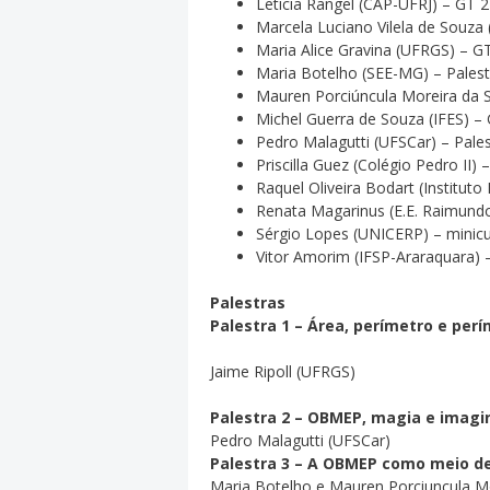
Leticia Rangel (CAP-UFRJ) – GT 2
Marcela Luciano Vilela de Souz
Maria Alice Gravina (UFRGS) – 
Maria Botelho (SEE-MG) – Palest
Mauren Porciúncula Moreira da S
Michel Guerra de Souza (IFES) –
Pedro Malagutti (UFSCar) – Pales
Priscilla Guez (Colégio Pedro II) 
Raquel Oliveira Bodart (Institut
Renata Magarinus (E.E. Raimund
Sérgio Lopes (UNICERP) – minic
Vitor Amorim (IFSP-Araraquara) 
Palestras
Palestra 1 – Área, perímetro e per
Jaime Ripoll (UFRGS)
Palestra 2 – OBMEP, magia e imag
Pedro Malagutti (UFSCar)
Palestra 3 – A OBMEP como meio d
Maria Botelho e Mauren Porciuncula Mo