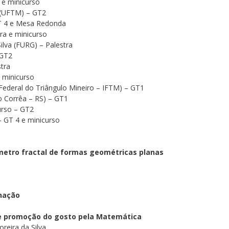
 e minicurso
a (UFTM) – GT2
GT 4 e Mesa Redonda
ra e minicurso
ilva (FURG) – Palestra
 GT2
tra
– minicurso
o Federal do Triângulo Mineiro – IFTM) – GT1
o Corrêa – RS) – GT1
urso – GT2
– GT 4 e minicurso
ímetro fractal de formas geométricas planas
inação
e promoção do gosto pela Matemática
reira da Silva