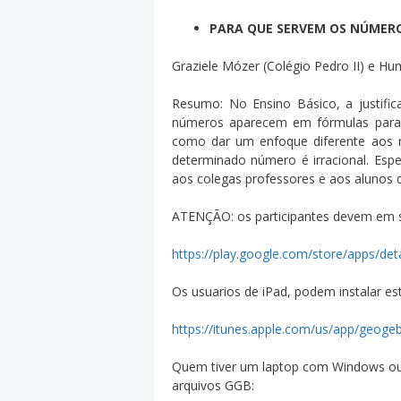
PARA QUE SERVEM OS NÚMERO
Graziele Mózer (Colégio Pedro II) e Hu
Resumo: No Ensino Básico, a justific
números aparecem em fórmulas para 
como dar um enfoque diferente aos n
determinado número é irracional. Esp
aos colegas professores e aos alunos 
ATENÇÃO: os participantes devem em se
https://play.google.com/store/apps/det
Os usuarios de iPad, podem instalar es
https://itunes.apple.com/us/app/geog
Quem tiver um laptop com Windows ou L
arquivos GGB: