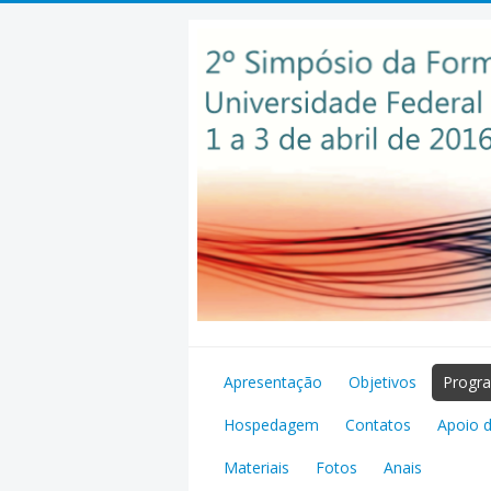
Pular
para
o
conteúdo
Apresentação
Objetivos
Progr
Hospedagem
Contatos
Apoio 
Materiais
Fotos
Anais