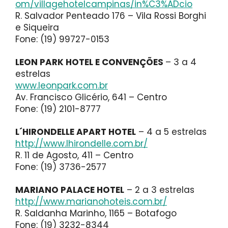
om/villagehotelcampinas/in%C3%ADcio
R. Salvador Penteado 176 – Vila Rossi Borghi
e Siqueira
Fone: (19) 99727-0153
LEON PARK HOTEL E CONVENÇÕES
– 3 a 4
estrelas
www.leonpark.com.br
Av. Francisco Glicério, 641 – Centro
Fone: (19) 2101-8777
L´HIRONDELLE APART HOTEL
– 4 a 5 estrelas
http://www.lhirondelle.com.br/
R. 11 de Agosto, 411 – Centro
Fone: (19) 3736-2577
MARIANO PALACE HOTEL
– 2 a 3 estrelas
http://www.marianohoteis.com.br/
R. Saldanha Marinho, 1165 – Botafogo
Fone: (19) 3232-8344