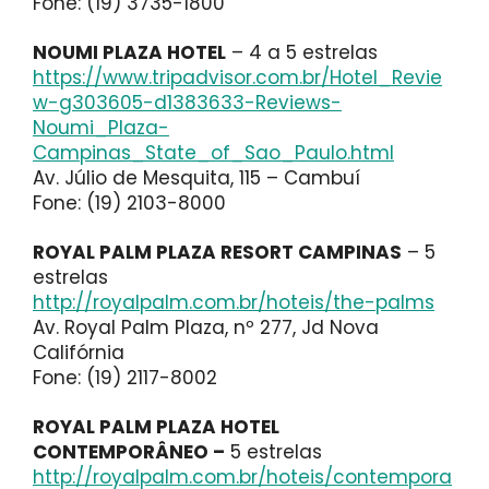
Fone: (19) 3735-1800
NOUMI PLAZA HOTEL
– 4 a 5 estrelas
https://www.tripadvisor.com.br/Hotel_Revie
w-g303605-d1383633-Reviews-
Noumi_Plaza-
Campinas_State_of_Sao_Paulo.html
Av. Júlio de Mesquita, 115 – Cambuí
Fone: (19) 2103-8000
ROYAL PALM PLAZA RESORT CAMPINAS
– 5
estrelas
http://royalpalm.com.br/hoteis/the-palms
Av. Royal Palm Plaza, nº 277, Jd Nova
Califórnia
Fone: (19) 2117-8002
ROYAL PALM PLAZA HOTEL
CONTEMPORÂNEO –
5 estrelas
http://royalpalm.com.br/hoteis/contempora