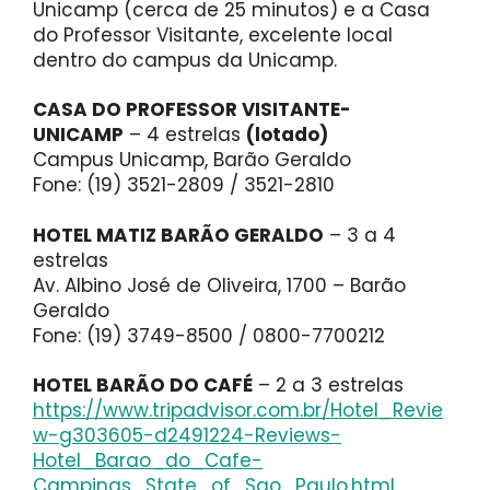
Unicamp (cerca de 25 minutos) e a Casa
do Professor Visitante, excelente local
dentro do campus da Unicamp.
CASA DO PROFESSOR VISITANTE-
UNICAMP
– 4 estrelas
(lotado)
Campus Unicamp, Barão Geraldo
Fone: (19) 3521-2809 / 3521-2810
HOTEL MATIZ BARÃO GERALDO
– 3 a 4
estrelas
Av. Albino José de Oliveira, 1700 – Barão
Geraldo
Fone: (19) 3749-8500 / 0800-7700212
HOTEL BARÃO DO CAFÉ
– 2 a 3 estrelas
https://www.tripadvisor.com.br/Hotel_Revie
w-g303605-d2491224-Reviews-
Hotel_Barao_do_Cafe-
Campinas_State_of_Sao_Paulo.html