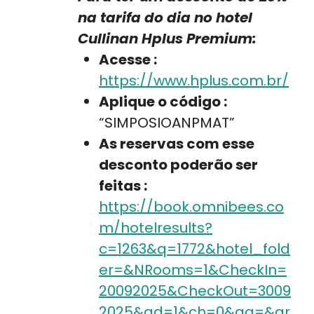
na tarifa do dia no hotel
Cullinan Hplus Premium:
Acesse :
https://www.hplus.com.br/
Aplique o código :
“SIMPOSIOANPMAT”
As reservas com esse
desconto poderão ser
feitas :
https://book.omnibees.co
m/hotelresults?
c=1263&q=1772&hotel_fold
er=&NRooms=1&CheckIn=
20092025&CheckOut=3009
2025&ad=1&ch=0&ag=&gr