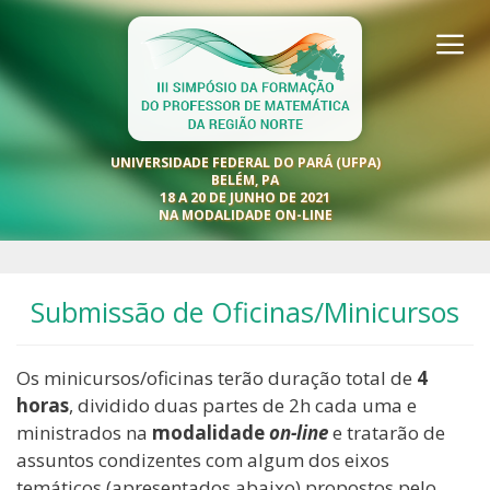
Pular
para
o
conteúdo
UNIVERSIDADE FEDERAL DO PARÁ (UFPA)
BELÉM, PA
18 A 20 DE JUNHO DE 2021
NA MODALIDADE ON-LINE
Submissão de Oficinas/Minicursos
Os minicursos/oficinas terão duração total de
4
horas
, dividido duas partes de 2h cada uma e
ministrados na
modalidade
on-line
e tratarão de
assuntos condizentes com algum dos eixos
temáticos (apresentados abaixo) propostos pelo