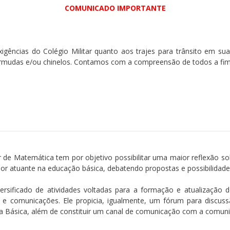
COMUNICADO IMPORTANTE
gências do Colégio Militar quanto aos trajes para trânsito em su
rmudas e/ou chinelos. Contamos com a compreensão de todos a fim 
e Matemática tem por objetivo possibilitar uma maior reflexão so
or atuante na educação básica, debatendo propostas e possibilidade
rsificado de atividades voltadas para a formação e atualização 
sos e comunicações. Ele propicia, igualmente, um fórum para discu
a Básica, além de constituir um canal de comunicação com a comunid