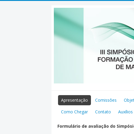
Pular
para
o
conteúdo
Apresentação
Comissões
Obje
Como Chegar
Contato
Auxílios
Formulário de avaliação do Simpósi