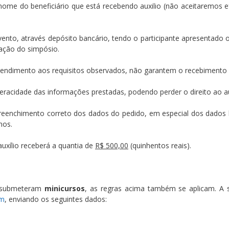
ome do beneficiário que está recebendo auxilio (não aceitaremos e
vento, através depósito bancário, tendo o participante apresentado 
ação do simpósio.
atendimento aos requisitos observados, não garantem o recebimento d
racidade das informações prestadas, podendo perder o direito ao a
 preenchimento correto dos dados do pedido, em especial dos dados 
mos.
uxílio receberá a quantia de
R$ 500,00
(quinhentos reais).
e submeteram
minicursos
, as regras acima também se aplicam. A so
om
, enviando os seguintes dados: