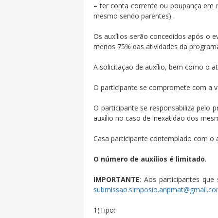
– ter conta corrente ou poupança em n
mesmo sendo parentes).
Os auxílios serão concedidos após o e
menos 75% das atividades da program
A solicitação de auxílio, bem como o 
O participante se compromete com a ve
O participante se responsabiliza pelo
auxílio no caso de inexatidão dos mes
Casa participante contemplado com o a
O número de auxílios é limitado
.
IMPORTANTE
: Aos participantes qu
submissao.simposio.anpmat@gmail.c
1)Tipo: