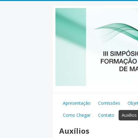
Pular
para
o
conteúdo
Apresentação
Comissões
Obje
Como Chegar
Contato
Auxílios
Auxílios