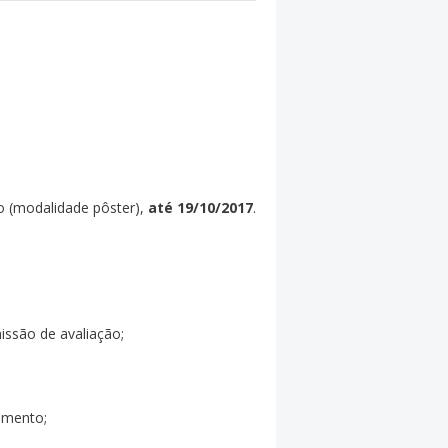
o (modalidade pôster),
até 19/10/2017
.
ssão de avaliação;
fomento;