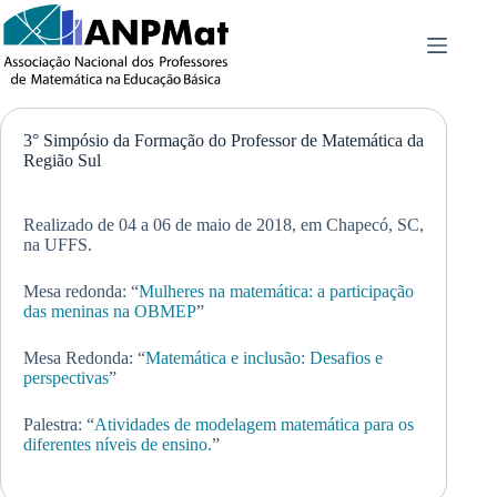
Pular
para
o
conteúdo
3° Simpósio da Formação do Professor de Matemática da
Região Sul
Realizado de 04 a 06 de maio de 2018, em Chapecó, SC,
na UFFS.
Mesa redonda: “
Mulheres na matemática: a participação
das meninas na OBMEP
”
Mesa Redonda: “
Matemática e inclusão: Desafios e
perspectivas
”
Palestra: “
Atividades de modelagem matemática para os
diferentes níveis de ensino.
”