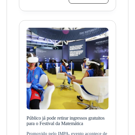
Público
para
Sediamento
do
10º
Simpósio
Nacional
da
Formação
do
Professor
de
Matemática
Público já pode retirar ingressos gratuitos
para o Festival da Matemática
Promovido pelo IMPA, evento acontece de