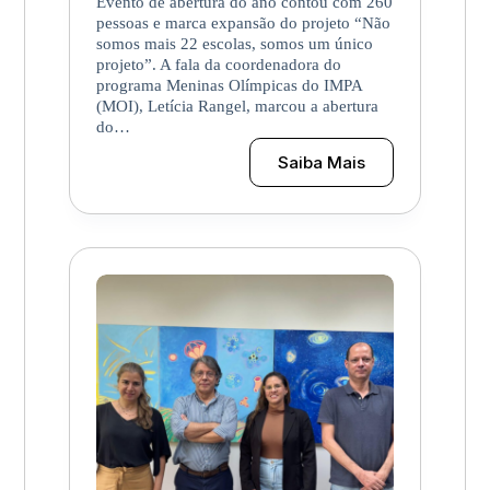
Evento de abertura do ano contou com 260
pessoas e marca expansão do projeto “Não
somos mais 22 escolas, somos um único
projeto”. A fala da coordenadora do
programa Meninas Olímpicas do IMPA
(MOI), Letícia Rangel, marcou a abertura
do…
Saiba Mais
Em
auditório
lotado
no
IMPA,
meninas
iniciam
trajetória
no
MOI