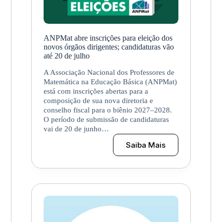
ANPMat abre inscrições para eleição dos
novos órgãos dirigentes; candidaturas vão
até 20 de julho
A Associação Nacional dos Professores de
Matemática na Educação Básica (ANPMat)
está com inscrições abertas para a
composição de sua nova diretoria e
conselho fiscal para o biênio 2027–2028.
O período de submissão de candidaturas
vai de 20 de junho…
Saiba Mais
ANPMat
abre
inscrições
para
eleição
dos
novos
órgãos