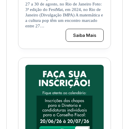
27 a 30 de agosto, no Rio de Janeiro Foto:
3ª edição do FestMat, em 2024, no Rio de
Janeiro (Divulgação IMPA) A matemática e
a cultura pop têm um encontro marcado
entre 27…
Saiba Mais
Público
já
pode
retirar
ingressos
gratuitos
para
o
Festival
da
Matemática