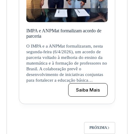
IMPA e ANPMat formalizam acordo de
parceria
O IMPA e a ANPMat formalizaram, nesta
segunda-feira (6/4/2026), um acordo de
parceria voltado à melhoria do ensino da
matemática e à formação de professores no
Brasil. A colaboração prevê o
desenvolvimento de iniciativas conjuntas
para fortalecer a educação básica…
Saiba Mais
IMPA
e
ANPMat
formalizam
acordo
de
parceria
PRÓXIMA