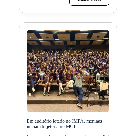
Inscrições
para
a
Olimpíada
dosProfessores
da
OBMEP
Mirim.
Em auditório lotado no IMPA, meninas
iniciam trajetória no MOI