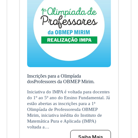
dirigentes;
candidaturas
vão
até
20
de
julho
Inscrições para a Olimpíada
dosProfessores da OBMEP Mirim.
Iniciativa do IMPA é voltada para docentes
do 1º ao 5º ano do Ensino Fundamental. Já
estão abertas as inscrições para a 1ª
Olimpíada de Professoresda OBMEP
Mirim, iniciativa inédita do Instituto de
Matemática Pura e Aplicada (IMPA)
voltada a…
Saiba Mais