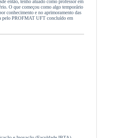
sde então, tenho atuado como professor em
istério. O que começou como algo temporário
a por conhecimento e no aprimoramento das
ática pelo PROFMAT UFT concluído em
icação e Inovação (Faculdade IBTA).