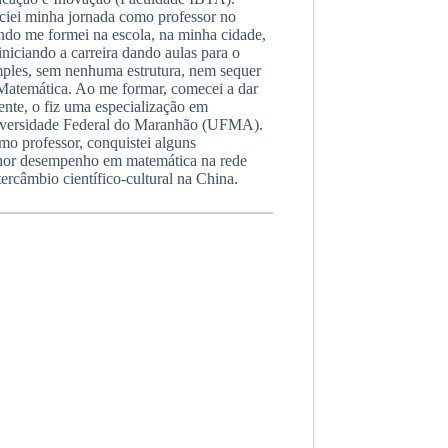
ei minha jornada como professor no
ando me formei na escola, na minha cidade,
niciando a carreira dando aulas para o
imples, sem nenhuma estrutura, nem sequer
 Matemática. Ao me formar, comecei a dar
ente, o fiz uma especialização em
niversidade Federal do Maranhão (UFMA).
o professor, conquistei alguns
lhor desempenho em matemática na rede
câmbio científico-cultural na China.