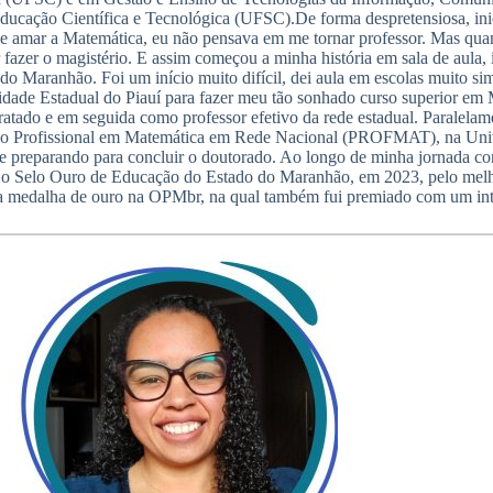
ão Científica e Tecnológica (UFSC).De forma despretensiosa, inici
r de amar a Matemática, eu não pensava em me tornar professor. Mas qu
fazer o magistério. E assim começou a minha história em sala de aula, i
do Maranhão. Foi um início muito difícil, dei aula em escolas muito s
sidade Estadual do Piauí para fazer meu tão sonhado curso superior em
ratado e em seguida como professor efetivo da rede estadual. Paralelam
trado Profissional em Matemática em Rede Nacional (PROFMAT), na U
e preparando para concluir o doutorado. Ao longo de minha jornada com
s, o Selo Ouro de Educação do Estado do Maranhão, em 2023, pelo me
 medalha de ouro na OPMbr, na qual também fui premiado com um inter