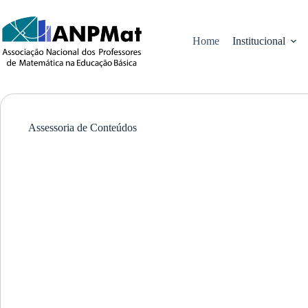
Pular
para
o
Home
Institucional
conteúdo
Assessoria de Conteúdos