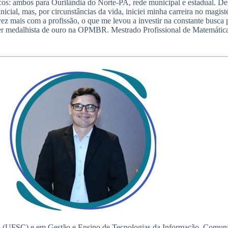
s: ambos para Ourilândia do Norte-PA, rede municipal e estadual. De
nicial, mas, por circunstâncias da vida, iniciei minha carreira no mag
ez mais com a profissão, o que me levou a investir na constante busc
 ser medalhista de ouro na OPMBR. Mestrado Profissional de Matem
a (UFSC) e em Gestão e Ensino de Tecnologias da Informação, Comun