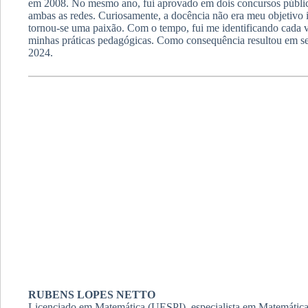
em 2008. No mesmo ano, fui aprovado em dois concursos público
ambas as redes. Curiosamente, a docência não era meu objetivo i
tornou-se uma paixão. Com o tempo, fui me identificando cada v
minhas práticas pedagógicas. Como consequência resultou em
2024.
RUBENS LOPES NETTO
Licenciado em Matemática (UESPI), especialista em Matemátic