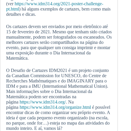
(ver
https://www.idm314.org/2021-poster-challenge-
pt.html
) há alguns exemplos de cartazes, bem como mais
detalhes e dicas.
Os cartazes devem ser enviados por meio eletrônico até
15 de fevereiro de 2021. Mesmo que tenham sido criados
manualmente, podem ser fotografados ou escaneados. Os
melhores cartazes serão compartilhados na página do
evento, para que qualquer um consiga imprimir e montar
uma exposição durante o Dia Internacional da
Matemática.
O Desafio de Cartazes IDM2021 é um projeto conjunto
da Canadian Commission for UNESCO, do Centre de
Recherches Mathématiques e do IMAGINARY para o
IDM e para a IMU (International Mathematical Union).
Mais informações sobre o Dia Internacional da
Matemática podem ser encontradas na
página
https://www.idm314.org/
. Na
página
https://www.idm314.org/organize.html
é possível
encontrar dicas de como organizar seu próprio evento. A
ideia é que cada pequeno evento organizado (na escola,
no parque, onde for…) esteja no mapa das atividades do
mundo inteiro. E aí, vamos lá?