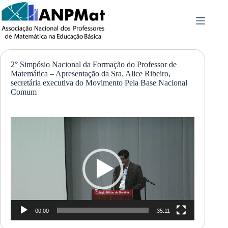
Pular
para
o
conteúdo
2° Simpósio Nacional da Formação do Professor de
Matemática – Apresentação da Sra. Alice Ribeiro,
secretária executiva do Movimento Pela Base Nacional
Comum
Tocador
de
vídeo
00:00
35:11