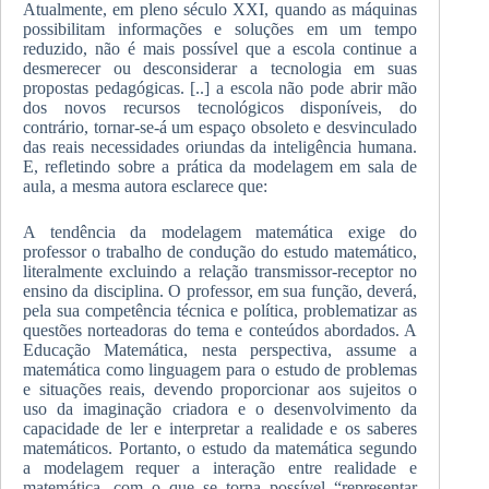
Atualmente, em pleno século XXI, quando as máquinas
possibilitam informações e soluções em um tempo
reduzido, não é mais possível que a escola continue a
desmerecer ou desconsiderar a tecnologia em suas
propostas pedagógicas. [..] a escola não pode abrir mão
dos novos recursos tecnológicos disponíveis, do
contrário, tornar-se-á um espaço obsoleto e desvinculado
das reais necessidades oriundas da inteligência humana.
E, refletindo sobre a prática da modelagem em sala de
aula, a mesma autora esclarece que:
A tendência da modelagem matemática exige do
professor o trabalho de condução do estudo matemático,
literalmente excluindo a relação transmissor-receptor no
ensino da disciplina. O professor, em sua função, deverá,
pela sua competência técnica e política, problematizar as
questões norteadoras do tema e conteúdos abordados. A
Educação Matemática, nesta perspectiva, assume a
matemática como linguagem para o estudo de problemas
e situações reais, devendo proporcionar aos sujeitos o
uso da imaginação criadora e o desenvolvimento da
capacidade de ler e interpretar a realidade e os saberes
matemáticos. Portanto, o estudo da matemática segundo
a modelagem requer a interação entre realidade e
matemática, com o que se torna possível “representar