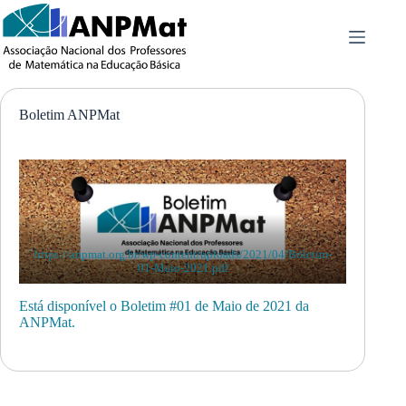
Pular
para
o
conteúdo
Boletim ANPMat
https://anpmat.org.br/wp-content/uploads/2021/04/Boletim-
01-Maio-2021.pdf
Está disponível o Boletim #01 de Maio de 2021 da
ANPMat.