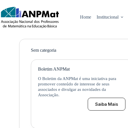
Pular
para
o
Home
Institucional
conteúdo
Sem categoria
Boletim ANPMat
O Boletim da ANPMat é uma iniciativa para
promover conteúdo de interesse de seus
associados e divulgar as novidades da
Associação.
Saiba Mais
Boletim
ANPMat