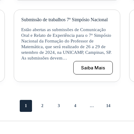
Submissão de trabalhos 7º Simpósio Nacional
Estão abertas as submissões de Comunicação
Oral e Relato de Experiência para o 7º Simpósio
Nacional da Formação do Professor de
Matemática, que será realizado de 26 a 29 de
setembro de 2024, na UNICAMP, Campinas, SP.
As submissões devem…
6
Saiba Mais
Submissão
de
trabalhos
7º
Simpósio
Nacional
1
2
3
4
…
14